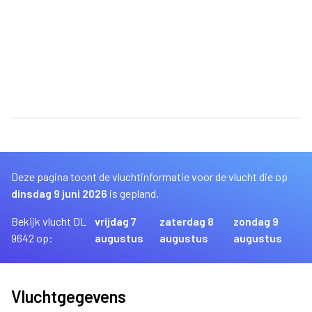
Deze pagina toont de vluchtinformatie voor de vlucht die op
dinsdag 9 juni 2026
is gepland.
Bekijk vlucht DL
vrijdag 7
zaterdag 8
zondag 9
9642 op:
augustus
augustus
augustus
Vluchtgegevens