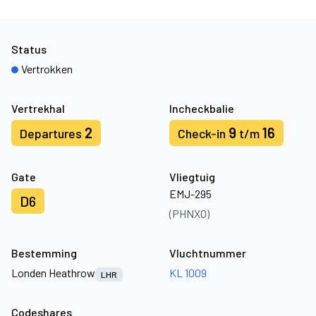
Status
Vertrokken
Vertrekhal
Incheckbalie
2
9
16
Departures
Check-in
t/m
Gate
Vliegtuig
EMJ-295
D6
(PHNXO)
Bestemming
Vluchtnummer
Londen Heathrow
KL 1009
LHR
Codeshares