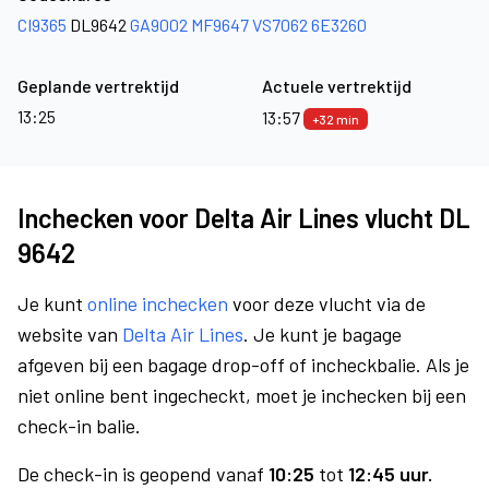
CI9365
DL9642
GA9002
MF9647
VS7062
6E3260
Geplande vertrektijd
Actuele vertrektijd
13:25
13:57
+32 min
Inchecken voor Delta Air Lines vlucht DL
9642
Je kunt
online inchecken
voor deze vlucht via de
website van
Delta Air Lines
. Je kunt je bagage
afgeven bij een bagage drop-off of incheckbalie. Als je
niet online bent ingecheckt, moet je inchecken bij een
check-in balie.
De check-in is geopend vanaf
10:25
tot
12:45 uur.