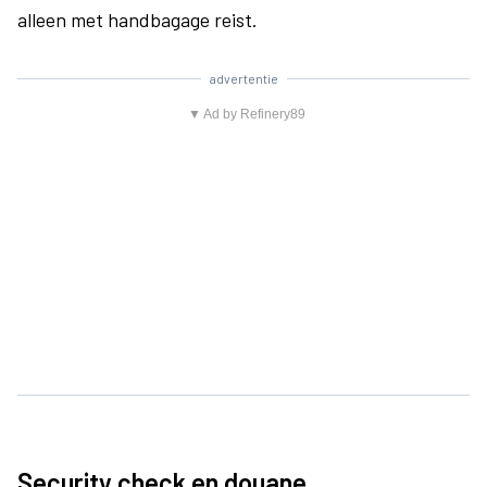
alleen met handbagage reist.
advertentie
▼ Ad by Refinery89
Security check en douane