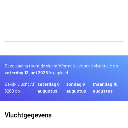
Deze pagina toont de vluchtinformatie voor de vlucht die op
zaterdag 13 juni 2026
is gepland.
Bekijk vlucht AF
zaterdag 8
zondag 9
maandag 10
8280 op:
augustus
augustus
augustus
Vluchtgegevens