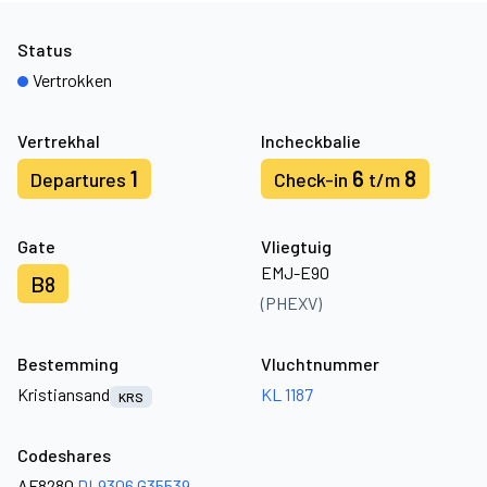
Status
Vertrokken
Vertrekhal
Incheckbalie
1
6
8
Departures
Check-in
t/m
Gate
Vliegtuig
EMJ-E90
B8
(PHEXV)
Bestemming
Vluchtnummer
Kristiansand
KL 1187
KRS
Codeshares
AF8280
DL9306
G35539