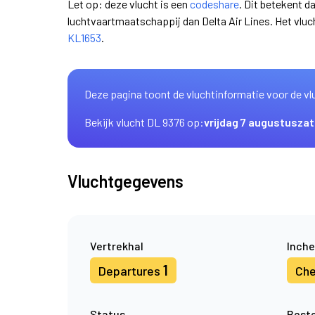
Let op: deze vlucht is een
codeshare
. Dit betekent d
luchtvaartmaatschappij dan Delta Air Lines. Het vl
KL1653
.
Deze pagina toont de vluchtinformatie voor de vl
Bekijk vlucht DL 9376 op:
vrijdag 7 augustus
zat
Vluchtgegevens
Vertrekhal
Inche
1
Departures
Che
Status
Best