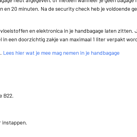
bagage hebt afgegeven, of meteen wanneer je geen bagage h
n en 20 minuten. Na de security check heb je voldoende gel
vloeistoffen en elektronica in je handbagage laten zitten. J
el in een doorzichtig zakje van maximaal 1 liter verpakt wor
e.
Lees hier wat je mee mag nemen in je handbagage
e B22.
r instappen.