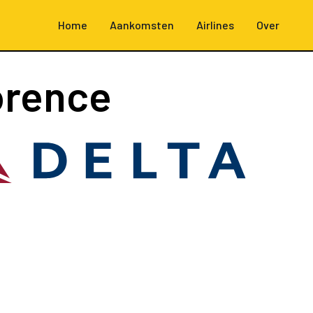
Home
Aankomsten
Airlines
Over
orence