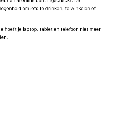
ebt en al online bent ingecheckt. De
egenheid om iets te drinken, te winkelen of
e hoeft je laptop, tablet en telefoon niet meer
den.