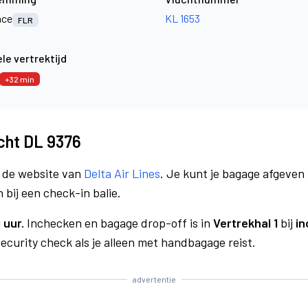
nce
KL 1653
FLR
le vertrektijd
+32 min
ucht DL 9376
a de website van
Delta Air Lines
. Je kunt je bagage afgeven 
 bij een check-in balie.
 uur.
Inchecken en bagage drop-off is in
Vertrekhal 1
bij
in
curity check als je alleen met handbagage reist.
advertentie