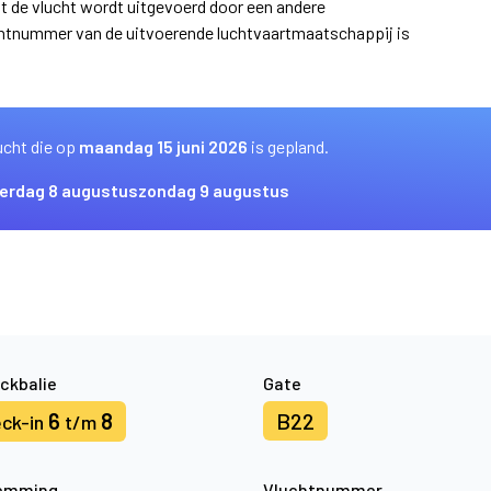
at de vlucht wordt uitgevoerd door een andere
uchtnummer van de uitvoerende luchtvaartmaatschappij is
ucht die op
maandag 15 juni 2026
is gepland.
erdag 8 augustus
zondag 9 augustus
ckbalie
Gate
6
8
B22
ck-in
t/m
emming
Vluchtnummer