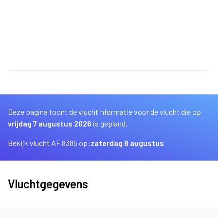
Deze pagina toont de vluchtinformatie voor de vlucht die op
vrijdag 7 augustus 2026
is gepland.
Bekijk vlucht AF 8385 op:
zaterdag 8 augustus
Vluchtgegevens