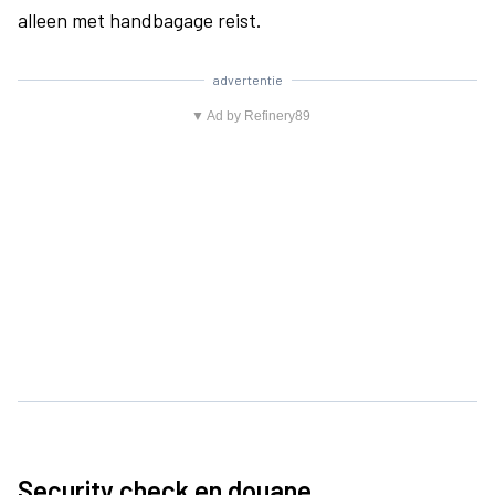
alleen met handbagage reist.
advertentie
▼ Ad by Refinery89
Security check en douane