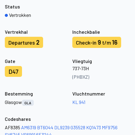
Status
Vertrokken
Vertrekhal
Incheckbalie
2
9
16
Departures
Check-in
t/m
Gate
Vliegtuig
737-73H
D47
(PHBXZ)
Bestemming
Vluchtnummer
Glasgow
KL 941
GLA
Codeshares
AF8385
AM6319
BT6044
DL9239
G35528
KQ1473
MF9756
SV6745
VS6991
6E3244