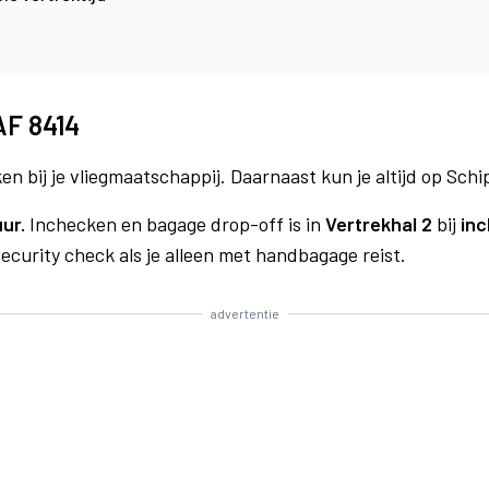
AF 8414
n bij je vliegmaatschappij. Daarnaast kun je altijd op Schi
uur.
Inchecken en bagage drop-off is in
Vertrekhal 2
bij
inc
curity check als je alleen met handbagage reist.
advertentie