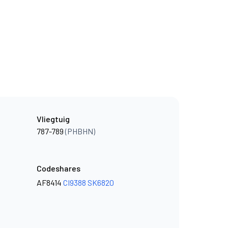
Vliegtuig
787-789
(PHBHN)
Codeshares
AF8414
CI9388
SK6820