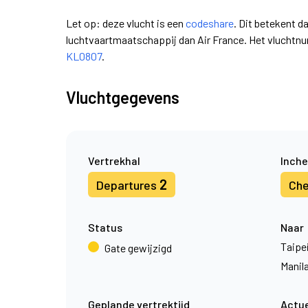
Let op: deze vlucht is een
codeshare
. Dit betekent d
luchtvaartmaatschappij dan Air France. Het vluchtn
KL0807
.
Vluchtgegevens
Vertrekhal
Inche
2
Departures
Che
Status
Naar
Taipe
Gate gewijzigd
Manil
Geplande vertrektijd
Actue