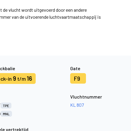
at de vlucht wordt uitgevoerd door een andere
ummer van de uitvoerende luchtvaartmaatschappij is
ckbalie
Gate
9
16
F9
ck-in
t/m
Vluchtnummer
i
KL 807
TPE
a
MNL
le vertrektijd