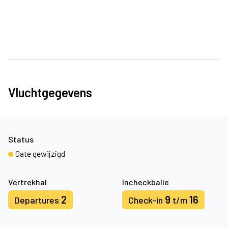
Vluchtgegevens
Status
Gate gewijzigd
Vertrekhal
Incheckbalie
2
9
16
Departures
Check-in
t/m