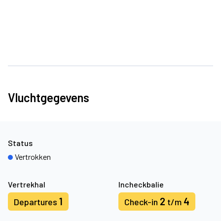
Vluchtgegevens
Status
Vertrokken
Vertrekhal
Incheckbalie
1
2
4
Departures
Check-in
t/m