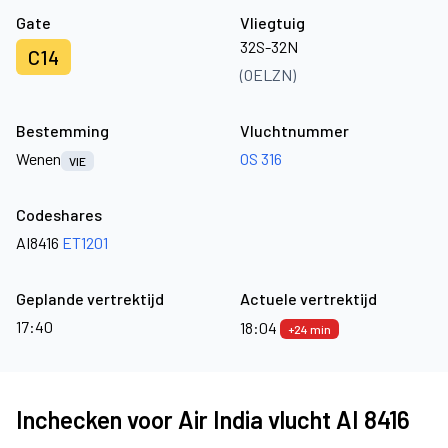
Gate
Vliegtuig
32S-32N
C14
(OELZN)
Bestemming
Vluchtnummer
Wenen
OS 316
VIE
Codeshares
AI8416
ET1201
Geplande vertrektijd
Actuele vertrektijd
17:40
18:04
+24 min
Inchecken voor Air India vlucht AI 8416