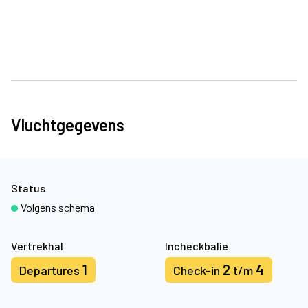
Vluchtgegevens
Status
Volgens schema
Vertrekhal
Incheckbalie
1
2
4
Departures
Check-in
t/m