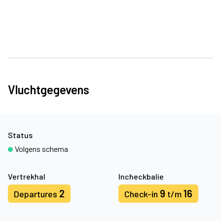
Vluchtgegevens
Status
Volgens schema
Vertrekhal
Incheckbalie
2
9
16
Departures
Check-in
t/m