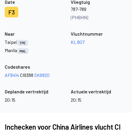
Gate
Vliegtuig
787-789
F3
(PHBHN)
Naar
Vluchtnummer
Taipei
KL 807
TPE
Manila
MNL
Codeshares
AF8414
CI9388
SK6820
Geplande vertrektijd
Actuele vertrektijd
20:15
20:15
Inchecken voor China Airlines vlucht CI