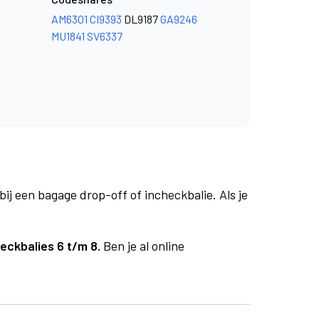
AM6301
CI9393
DL9187
GA9246
MU1841
SV6337
bij een bagage drop-off of incheckbalie. Als je
eckbalies 6 t/m 8.
Ben je al online