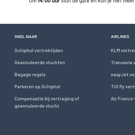
Om
14:00 uur
sluit de gate en kun je niet mee
SNEL NAAR
AIRLINES
Schiphol vertrektijden
KLM vertre
Geannuleerde vluchten
Transavia 
Bagage regels
easyJet ve
Parkeren op Schiphol
TUI fly ver
Compensatie bij vertraging of
Air France 
geannuleerde vlucht