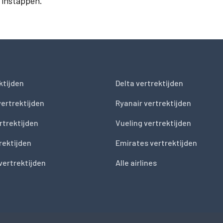
r instappen.
ktijden
Delta vertrektijden
vertrektijden
Ryanair vertrektijden
rtrektijden
Vueling vertrektijden
trektijden
Emirates vertrektijden
vertrektijden
Alle airlines