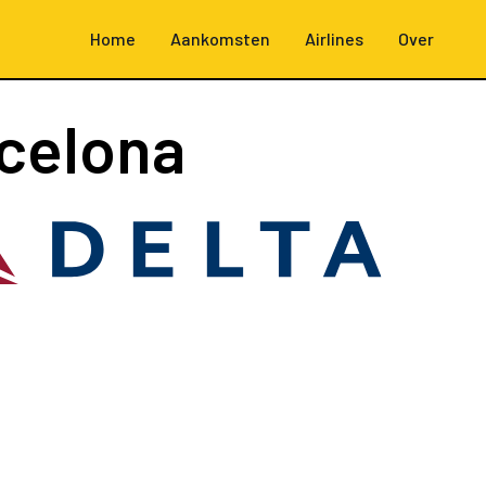
Home
Aankomsten
Airlines
Over
celona