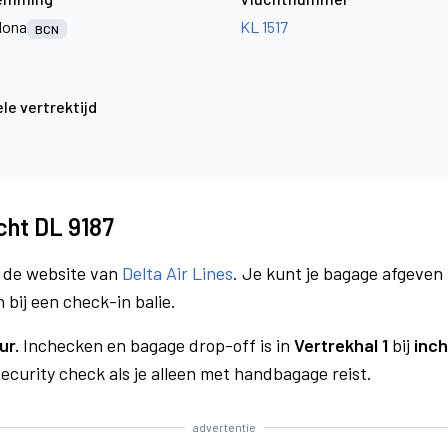
lona
KL 1517
BCN
le vertrektijd
ucht DL 9187
a de website van
Delta Air Lines
. Je kunt je bagage afgeven 
 bij een check-in balie.
ur.
Inchecken en bagage drop-off is in
Vertrekhal 1
bij
inch
curity check als je alleen met handbagage reist.
advertentie