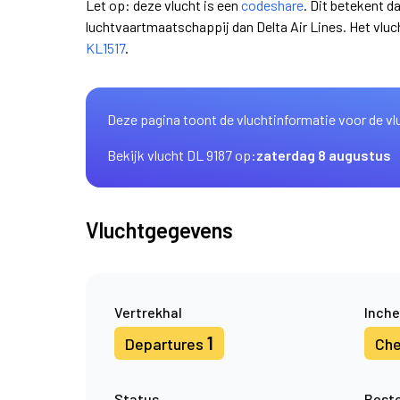
Let op: deze vlucht is een
codeshare
. Dit betekent d
luchtvaartmaatschappij dan Delta Air Lines. Het vl
KL1517
.
Deze pagina toont de vluchtinformatie voor de vl
Bekijk vlucht DL 9187 op:
zaterdag 8 augustus
Vluchtgegevens
Vertrekhal
Inche
1
Departures
Che
Status
Best