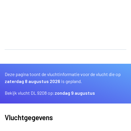
Deze pagina toont de vluchtinformatie voor de vlucht die op
zaterdag 8 augustus 2026
is gepland.
Bekijk vlucht DL 9208 op:
zondag 9 augustus
Vluchtgegevens