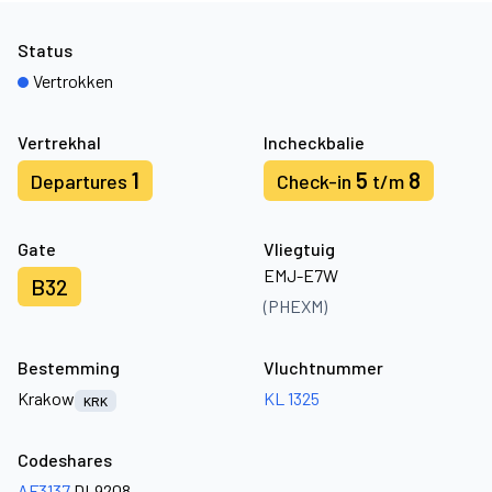
Status
Vertrokken
Vertrekhal
Incheckbalie
1
5
8
Departures
Check-in
t/m
Gate
Vliegtuig
EMJ-E7W
B32
(PHEXM)
Bestemming
Vluchtnummer
Krakow
KL 1325
KRK
Codeshares
AF3137
DL9208