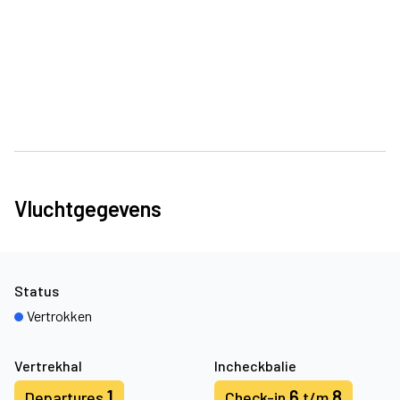
Vluchtgegevens
Status
Vertrokken
Vertrekhal
Incheckbalie
1
6
8
Departures
Check-in
t/m