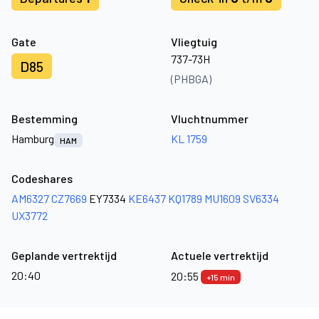
Gate
Vliegtuig
737-73H
D85
(PHBGA)
Bestemming
Vluchtnummer
Hamburg
KL 1759
HAM
Codeshares
AM6327
CZ7669
EY7334
KE6437
KQ1789
MU1609
SV6334
UX3772
Geplande vertrektijd
Actuele vertrektijd
20:40
20:55
+15 min