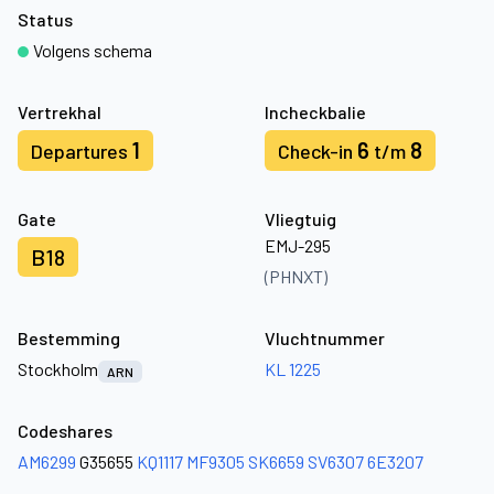
Status
Volgens schema
Vertrekhal
Incheckbalie
1
6
8
Departures
Check-in
t/m
Gate
Vliegtuig
EMJ-295
B18
(PHNXT)
Bestemming
Vluchtnummer
Stockholm
KL 1225
ARN
Codeshares
AM6299
G35655
KQ1117
MF9305
SK6659
SV6307
6E3207