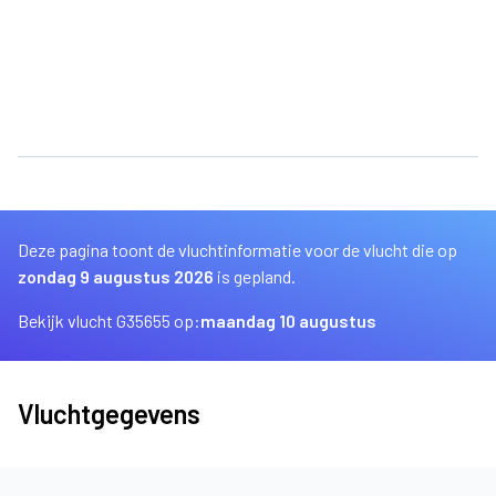
Deze pagina toont de vluchtinformatie voor de vlucht die op
zondag 9 augustus 2026
is gepland.
Bekijk vlucht G35655 op:
maandag 10 augustus
Vluchtgegevens