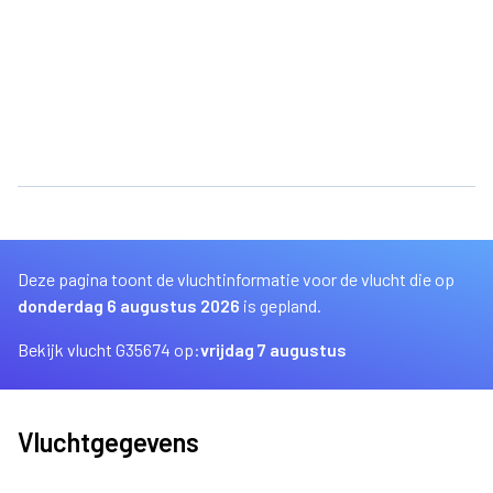
Deze pagina toont de vluchtinformatie voor de vlucht die op
donderdag 6 augustus 2026
is gepland.
Bekijk vlucht G35674 op:
vrijdag 7 augustus
Vluchtgegevens