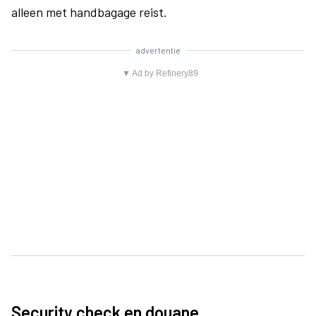
alleen met handbagage reist.
advertentie
▼ Ad by Refinery89
Security check en douane