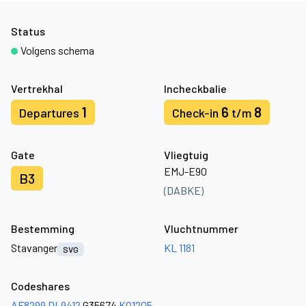
Status
Volgens schema
Vertrekhal
Incheckbalie
1
6
8
Departures
Check-in
t/m
Gate
Vliegtuig
EMJ-E90
B3
(DABKE)
Bestemming
Vluchtnummer
Stavanger
KL 1181
SVG
Codeshares
AF8299
DL9412
G35674
KQ1205