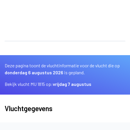
Deze pagina toont de vluchtinformatie voor de vlucht die op
donderdag 6 augustus 2026
is gepland.
Bekijk vlucht MU 1815 op:
vrijdag 7 augustus
Vluchtgegevens