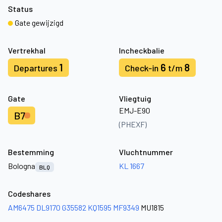
Status
Gate gewijzigd
Vertrekhal
Incheckbalie
1
6
8
Departures
Check-in
t/m
Gate
Vliegtuig
EMJ-E90
B7
(PHEXF)
Bestemming
Vluchtnummer
Bologna
KL 1667
BLQ
Codeshares
AM6475
DL9170
G35582
KQ1595
MF9349
MU1815