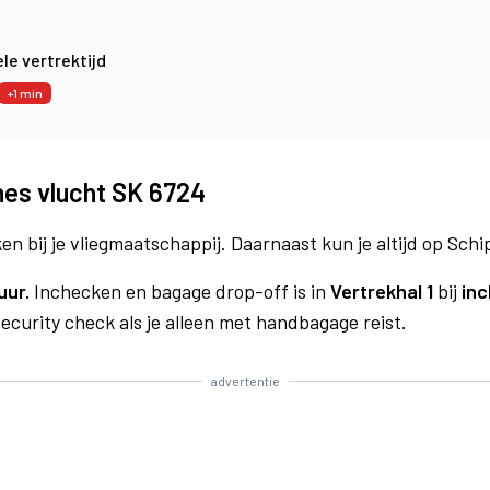
le vertrektijd
+1 min
nes vlucht SK 6724
n bij je vliegmaatschappij. Daarnaast kun je altijd op Schi
uur.
Inchecken en bagage drop-off is in
Vertrekhal 1
bij
inc
curity check als je alleen met handbagage reist.
advertentie