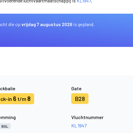
 uitvoerende luchtvaartmaatschappij is
KL1947
.
ucht die op
vrijdag 7 augustus 2026
is gepland.
ckbalie
Gate
6
8
B28
ck-in
t/m
emming
Vluchtnummer
KL 1947
BSL