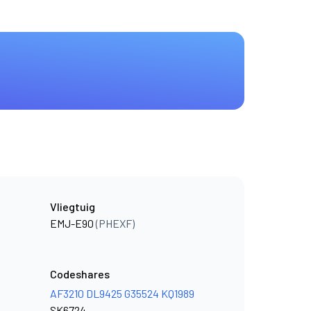
Vliegtuig
EMJ-E90
(PHEXF)
Codeshares
AF3210
DL9425
G35524
KQ1989
SK6724