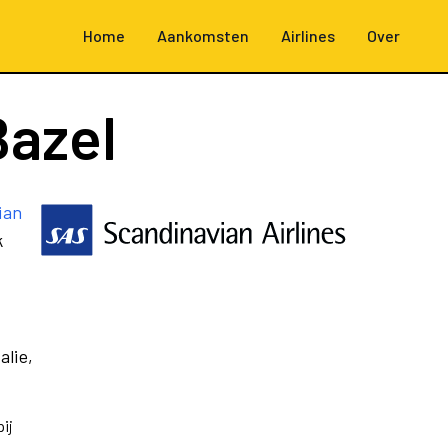
Home
Aankomsten
Airlines
Over
Bazel
ian
k
alie,
ij