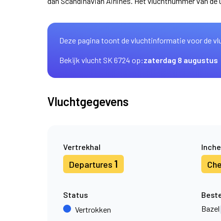
dan Scandinavian Airlines. Het vluchtnummer van de
Deze pagina toont de vluchtinformatie voor de vl
Bekijk vlucht SK 6724 op:
zaterdag 8 augustus
Vluchtgegevens
Vertrekhal
Inche
1
Departures
Che
Status
Best
Bazel
Vertrokken