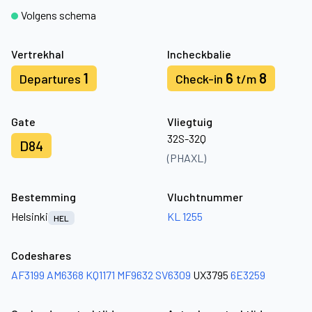
Volgens schema
Vertrekhal
Incheckbalie
1
6
8
Departures
Check-in
t/m
Gate
Vliegtuig
32S-32Q
D84
(PHAXL)
Bestemming
Vluchtnummer
Helsinki
KL 1255
HEL
Codeshares
AF3199
AM6368
KQ1171
MF9632
SV6309
UX3795
6E3259