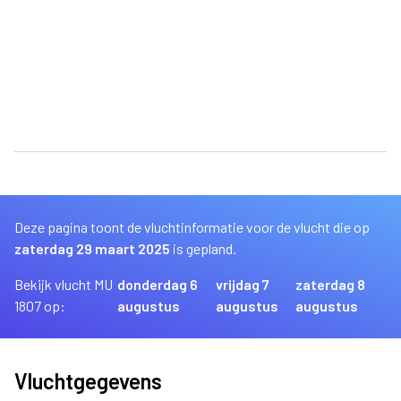
Deze pagina toont de vluchtinformatie voor de vlucht die op
zaterdag 29 maart 2025
is gepland.
Bekijk vlucht MU
donderdag 6
vrijdag 7
zaterdag 8
1807 op:
augustus
augustus
augustus
Vluchtgegevens