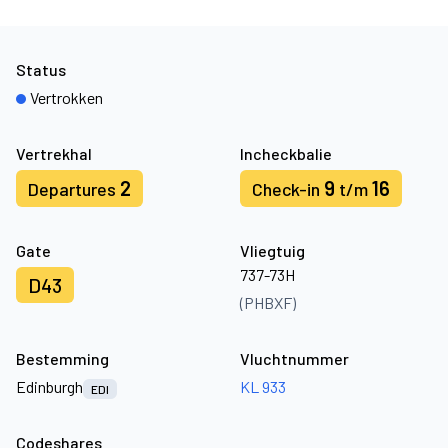
Status
Vertrokken
Vertrekhal
Incheckbalie
2
9
16
Departures
Check-in
t/m
Gate
Vliegtuig
737-73H
D43
(PHBXF)
Bestemming
Vluchtnummer
Edinburgh
KL 933
EDI
Codeshares