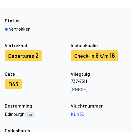
Status
Vertrokken
Vertrekhal
Incheckbalie
2
9
16
Departures
Check-in
t/m
Gate
Vliegtuig
737-73H
D43
(PHBXF)
Bestemming
Vluchtnummer
Edinburgh
KL 933
EDI
Codeshares