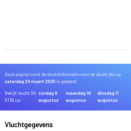
Deze pagina toont de vluchtinformatie voor de vlucht die op
zaterdag 29 maart 2025
is gepland.
Bekijk vlucht SK
zondag 9
maandag 10
dinsdag 11
6738 op:
augustus
augustus
augustus
Vluchtgegevens