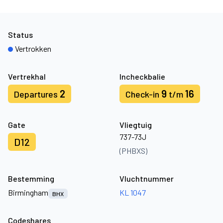
Status
Vertrokken
Vertrekhal
Incheckbalie
2
9
16
Departures
Check-in
t/m
Gate
Vliegtuig
737-73J
D12
(PHBXS)
Bestemming
Vluchtnummer
Birmingham
KL 1047
BHX
Codeshares