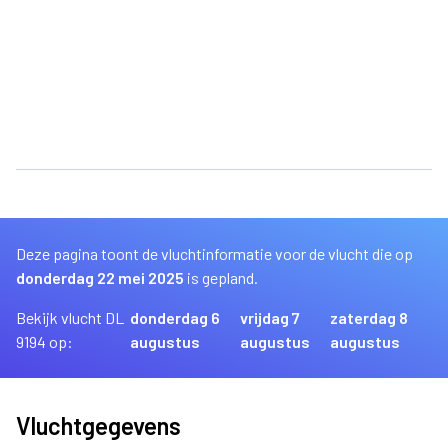
Deze pagina toont de vluchtinformatie voor de vlucht die op
donderdag 22 mei 2025
is gepland.
Bekijk vlucht DL
donderdag 6
vrijdag 7
zaterdag 8
9194 op:
augustus
augustus
augustus
Vluchtgegevens