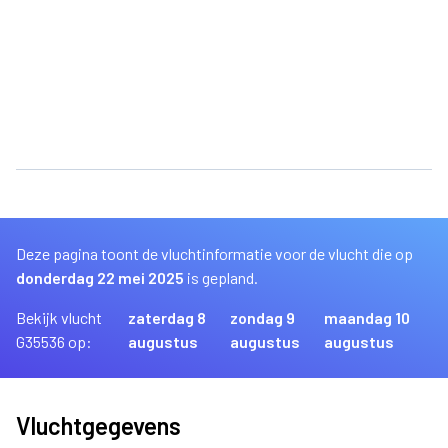
Deze pagina toont de vluchtinformatie voor de vlucht die op
donderdag 22 mei 2025
is gepland.
Bekijk vlucht
zaterdag 8
zondag 9
maandag 10
G35536 op:
augustus
augustus
augustus
Vluchtgegevens