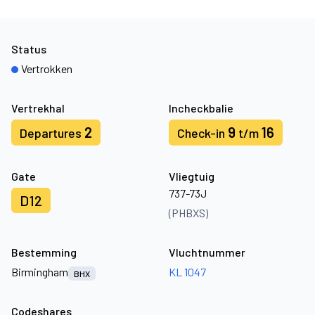
Status
Vertrokken
Vertrekhal
Incheckbalie
2
9
16
Departures
Check-in
t/m
Gate
Vliegtuig
737-73J
D12
(PHBXS)
Bestemming
Vluchtnummer
Birmingham
KL 1047
BHX
Codeshares