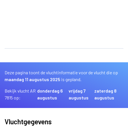
Deze pagina toont de vluchtinformatie voor de vlucht die op
maandag 11 augustus 2025
is gepland.
Bekijk vlucht AR
donderdag 6
vrijdag 7
zaterdag 8
7815 op:
augustus
augustus
augustus
Vluchtgegevens