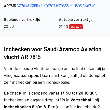
AR7815
CZ7648
G35544
KQ1707
MF9658
MU1895
SK6740
Geplande vertrektijd
Actuele vertrektijd
20:50
21:40
+50 min
Inchecken voor Saudi Aramco Aviation
vlucht AR 7815
Voor de meeste vluchten kun je online inchecken bij je
vliegmaatschappij. Daarnaast kun je altijd op Schiphol
zelf inchecken bij een incheckbalie.
De check-in is geopend vanaf
17:50
tot
20:10 uur.
Inchecken en bagage drop-off is in
Vertrekhal 1
bij
incheckbalies 6 t/m 8.
Ben je al online ingecheckt?