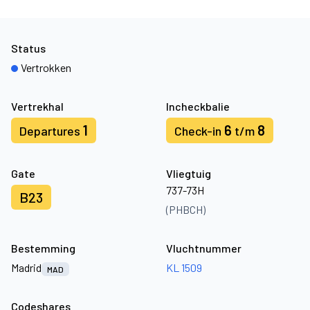
Status
Vertrokken
Vertrekhal
Incheckbalie
1
6
8
Departures
Check-in
t/m
Gate
Vliegtuig
737-73H
B23
(PHBCH)
Bestemming
Vluchtnummer
Madrid
KL 1509
MAD
Codeshares