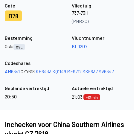
Gate
Vliegtuig
737-73H
D78
(PHBXC)
Bestemming
Vluchtnummer
Oslo
KL 1207
OSL
Codeshares
AM6341
CZ7618
KE6433
KQ1149
MF9712
SK6637
SV6347
Geplande vertrektijd
Actuele vertrektijd
20:50
21:03
+13 min
Inchecken voor China Southern Airlines
vlucht CZ 7618