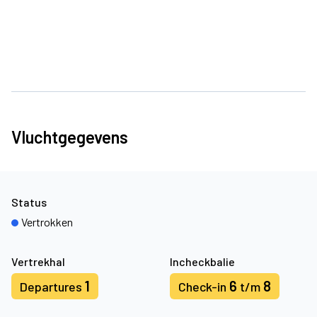
Vluchtgegevens
Status
Vertrokken
Vertrekhal
Incheckbalie
1
6
8
Departures
Check-in
t/m