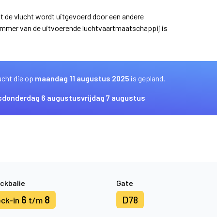
at de vlucht wordt uitgevoerd door een andere
ummer van de uitvoerende luchtvaartmaatschappij is
ucht die op
maandag 11 augustus 2025
is gepland.
s
donderdag 6 augustus
vrijdag 7 augustus
ckbalie
Gate
6
8
D78
ck-in
t/m