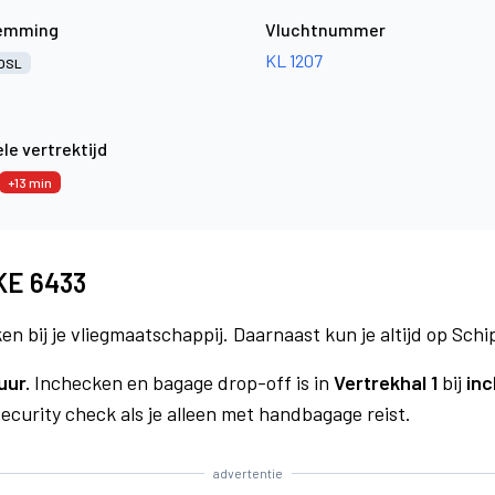
emming
Vluchtnummer
KL 1207
OSL
le vertrektijd
+13 min
 KE 6433
n bij je vliegmaatschappij. Daarnaast kun je altijd op Schi
uur.
Inchecken en bagage drop-off is in
Vertrekhal 1
bij
inc
curity check als je alleen met handbagage reist.
advertentie