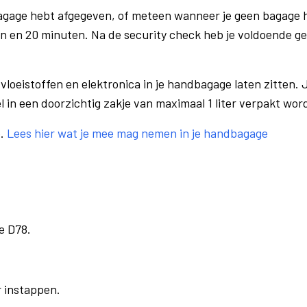
bagage hebt afgegeven, of meteen wanneer je geen bagage h
n en 20 minuten. Na de security check heb je voldoende gel
vloeistoffen en elektronica in je handbagage laten zitten. J
el in een doorzichtig zakje van maximaal 1 liter verpakt wor
e.
Lees hier wat je mee mag nemen in je handbagage
e D78.
r instappen.