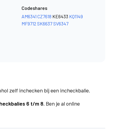
Codeshares
AM6341
CZ7618
KE6433
KQ1149
MF9712
SK6637
SV6347
phol zelf inchecken bij een incheckbalie.
heckbalies 6 t/m 8.
Ben je al online