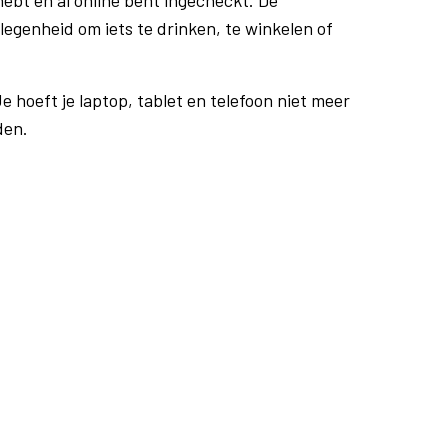
ebt en al online bent ingecheckt. De
egenheid om iets te drinken, te winkelen of
e hoeft je laptop, tablet en telefoon niet meer
den.