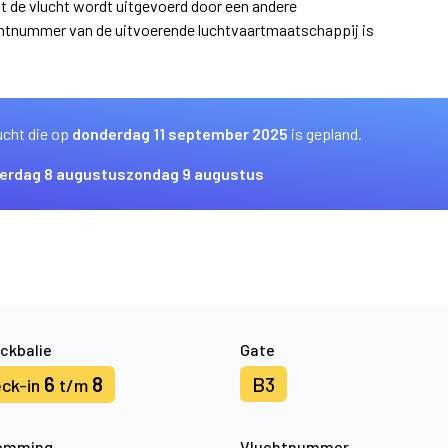
at de vlucht wordt uitgevoerd door een andere
uchtnummer van de uitvoerende luchtvaartmaatschappij is
ucht die op
donderdag 11 september 2025
is gepland.
erdag 8 augustus
zondag 9 augustus
ckbalie
Gate
6
8
B3
ck-in
t/m
emming
Vluchtnummer