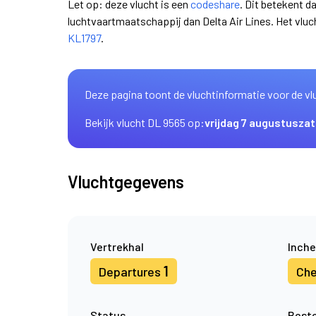
Let op: deze vlucht is een
codeshare
. Dit betekent d
luchtvaartmaatschappij dan Delta Air Lines. Het vl
KL1797
.
Deze pagina toont de vluchtinformatie voor de vl
Bekijk vlucht DL 9565 op:
vrijdag 7 augustus
zat
Vluchtgegevens
Vertrekhal
Inche
1
Departures
Che
Status
Best