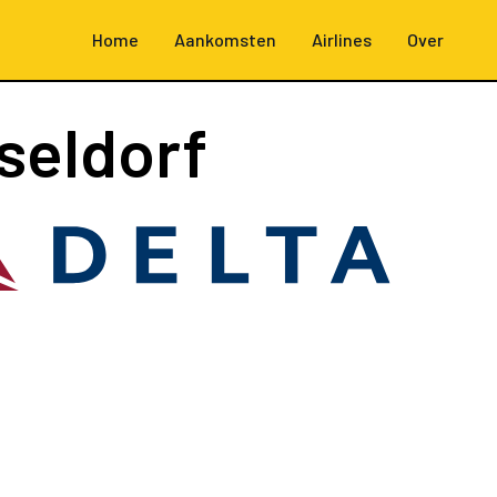
Home
Aankomsten
Airlines
Over
seldorf