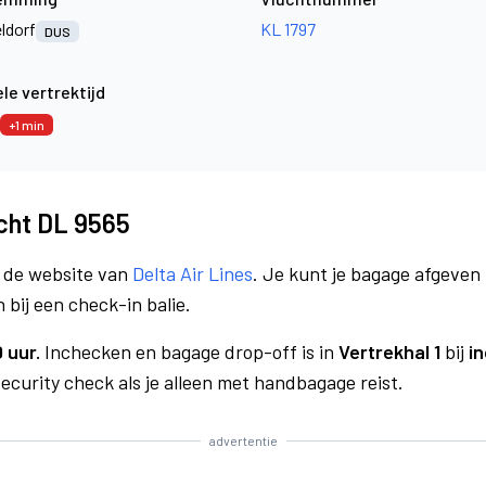
ldorf
KL 1797
DUS
le vertrektijd
+1 min
ucht DL 9565
a de website van
Delta Air Lines
. Je kunt je bagage afgeven 
 bij een check-in balie.
 uur.
Inchecken en bagage drop-off is in
Vertrekhal 1
bij
i
curity check als je alleen met handbagage reist.
advertentie