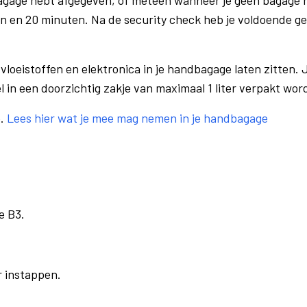
bagage hebt afgegeven, of meteen wanneer je geen bagage h
n en 20 minuten. Na de security check heb je voldoende gel
vloeistoffen en elektronica in je handbagage laten zitten. J
el in een doorzichtig zakje van maximaal 1 liter verpakt wor
e.
Lees hier wat je mee mag nemen in je handbagage
e B3.
r instappen.