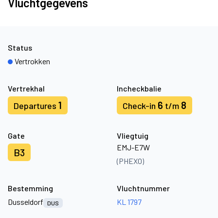
Vluchtgegevens
Status
Vertrokken
Vertrekhal
Incheckbalie
1
6
8
Departures
Check-in
t/m
Gate
Vliegtuig
EMJ-E7W
B3
(PHEXO)
Bestemming
Vluchtnummer
Dusseldorf
KL 1797
DUS