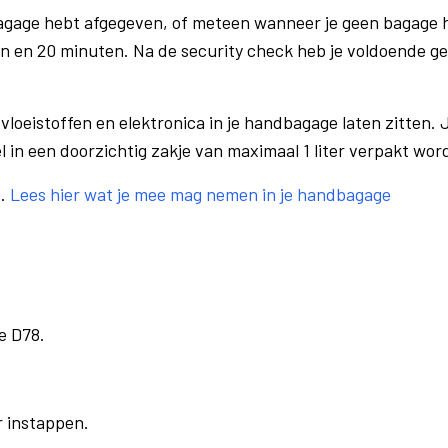
bagage hebt afgegeven, of meteen wanneer je geen bagage h
n en 20 minuten. Na de security check heb je voldoende gel
vloeistoffen en elektronica in je handbagage laten zitten. J
el in een doorzichtig zakje van maximaal 1 liter verpakt wor
e.
Lees hier wat je mee mag nemen in je handbagage
e D78.
r instappen.