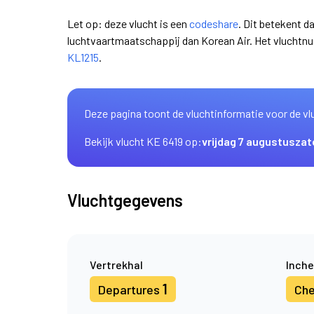
Let op: deze vlucht is een
codeshare
. Dit betekent d
luchtvaartmaatschappij dan Korean Air. Het vluchtn
KL1215
.
Deze pagina toont de vluchtinformatie voor de vl
Bekijk vlucht KE 6419 op:
vrijdag 7 augustus
zat
Vluchtgegevens
Vertrekhal
Inche
1
Departures
Che