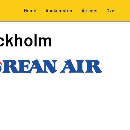
Home
Aankomsten
Airlines
Over
ckholm