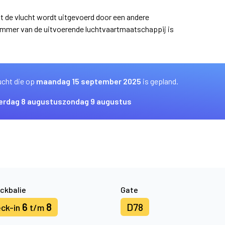
at de vlucht wordt uitgevoerd door een andere
ummer van de uitvoerende luchtvaartmaatschappij is
ucht die op
maandag 15 september 2025
is gepland.
erdag 8 augustus
zondag 9 augustus
ckbalie
Gate
6
8
D78
ck-in
t/m