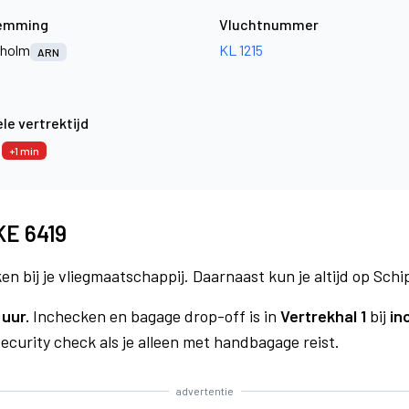
emming
Vluchtnummer
kholm
KL 1215
ARN
le vertrektijd
6
+1 min
KE 6419
n bij je vliegmaatschappij. Daarnaast kun je altijd op Schi
 uur.
Inchecken en bagage drop-off is in
Vertrekhal 1
bij
in
curity check als je alleen met handbagage reist.
advertentie