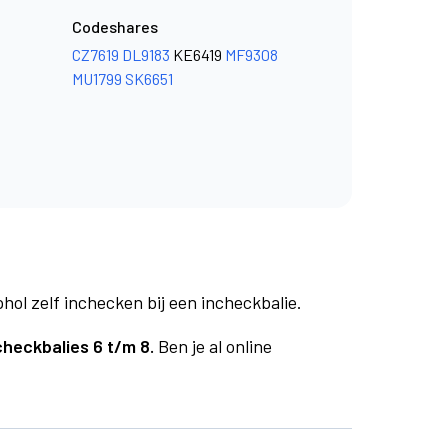
Codeshares
CZ7619
DL9183
KE6419
MF9308
MU1799
SK6651
phol zelf inchecken bij een incheckbalie.
checkbalies 6 t/m 8.
Ben je al online