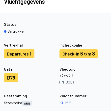
Vluchtgegevens
Status
Vertrokken
Vertrekhal
Incheckbalie
1
6
8
Departures
Check-in
t/m
Gate
Vliegtuig
737-73H
D78
(PHBCE)
Bestemming
Vluchtnummer
Stockholm
KL 1215
ARN