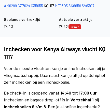
AM6299
CZ7624
G35655
KQ1117
MF9305
SK6659
SV6307
Geplande vertrektijd
Actuele vertrektijd
17:40
17:42
+2 min
Inchecken voor Kenya Airways vlucht KQ
1117
Voor de meeste vluchten kun je online inchecken bij je
vliegmaatschappij. Daarnaast kun je altijd op Schiphol
zelf inchecken bij een incheckbalie.
De check-in is geopend vanaf
14:40
tot
17:00 uur.
Inchecken en bagage drop-off is in
Vertrekhal 1
bij
incheckbalies 6 t/m 8.
Ben je al online ingecheckt?