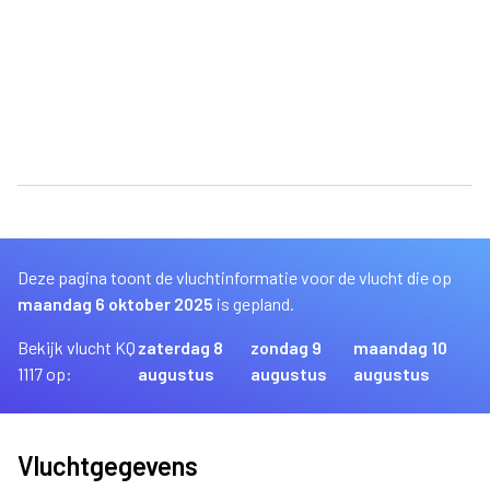
Deze pagina toont de vluchtinformatie voor de vlucht die op
maandag 6 oktober 2025
is gepland.
Bekijk vlucht KQ
zaterdag 8
zondag 9
maandag 10
1117 op:
augustus
augustus
augustus
Vluchtgegevens