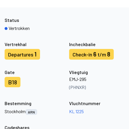
Status
Vertrokken
Vertrekhal
Incheckbalie
1
6
8
Departures
Check-in
t/m
Gate
Vliegtuig
EMJ-295
B18
(PHNXR)
Bestemming
Vluchtnummer
Stockholm
KL 1225
ARN
Codeshares