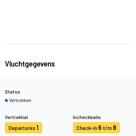
Vluchtgegevens
Status
Vertrokken
Vertrekhal
Incheckbalie
1
6
8
Departures
Check-in
t/m