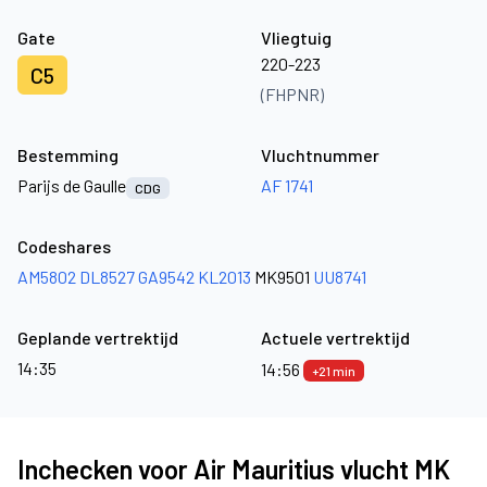
Gate
Vliegtuig
220-223
C5
(FHPNR)
Bestemming
Vluchtnummer
Parijs de Gaulle
AF 1741
CDG
Codeshares
AM5802
DL8527
GA9542
KL2013
MK9501
UU8741
Geplande vertrektijd
Actuele vertrektijd
14:35
14:56
+21 min
Inchecken voor Air Mauritius vlucht MK