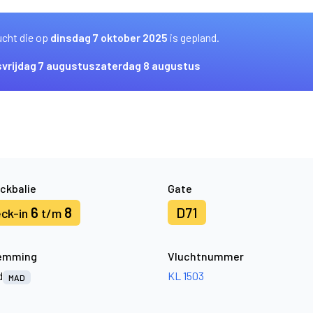
ucht die op
dinsdag 7 oktober 2025
is gepland.
s
vrijdag 7 augustus
zaterdag 8 augustus
ckbalie
Gate
6
8
D71
ck-in
t/m
emming
Vluchtnummer
d
KL 1503
MAD