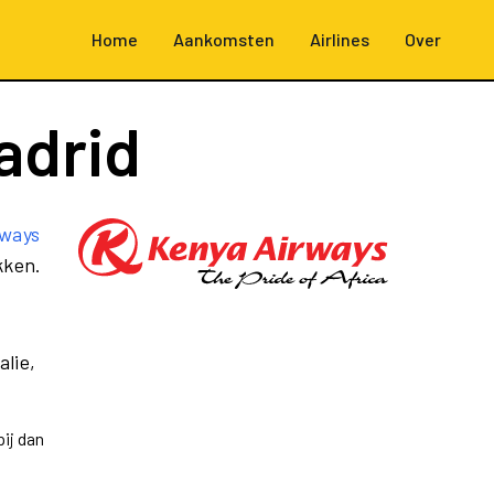
Home
Aankomsten
Airlines
Over
adrid
rways
kken.
alie,
ij dan