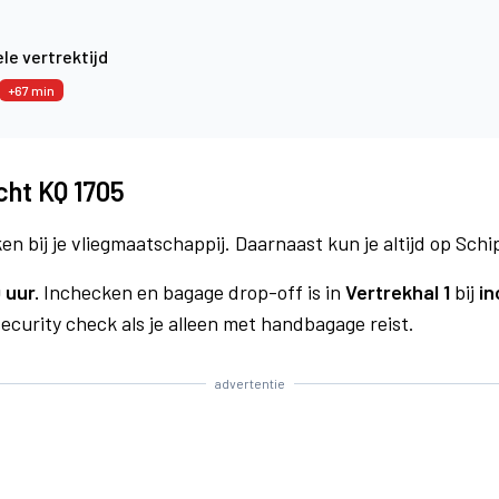
le vertrektijd
+67 min
cht KQ 1705
n bij je vliegmaatschappij. Daarnaast kun je altijd op Schi
 uur.
Inchecken en bagage drop-off is in
Vertrekhal 1
bij
in
curity check als je alleen met handbagage reist.
advertentie