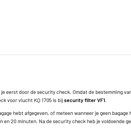
 je eerst door de security check. Omdat de bestemming va
eck voor vlucht KQ 1705 is bij
security filter VF1
.
bagage hebt afgegeven, of meteen wanneer je geen bagage h
n en 20 minuten. Na de security check heb je voldoende gel