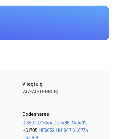
Vliegtuig
737-73H
(PHBCH)
Codeshares
CI8591
CZ7644
DL9485
GA9492
KQ1705
MF9652
MU1847
SK6734
UX3768