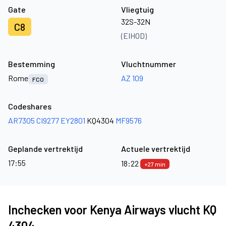
Gate
Vliegtuig
32S-32N
C8
(EIHOD)
Bestemming
Vluchtnummer
Rome
AZ 109
FCO
Codeshares
AR7305
CI9277
EY2801
KQ4304
MF9576
Geplande vertrektijd
Actuele vertrektijd
17:55
18:22
+27 min
Inchecken voor Kenya Airways vlucht KQ
4304