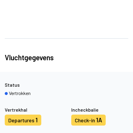
Vluchtgegevens
Status
Vertrokken
Vertrekhal
Incheckbalie
1
1A
Departures
Check-in