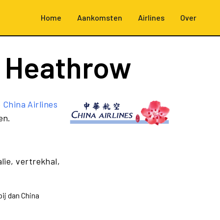
Home
Aankomsten
Airlines
Over
 Heathrow
e
China Airlines
en.
lie, vertrekhal,
ij dan China