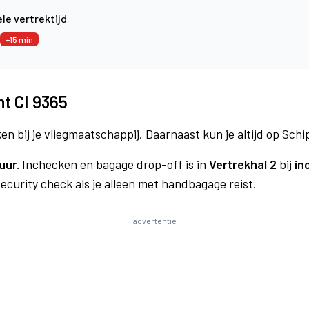
le vertrektijd
+15 min
ht CI 9365
n bij je vliegmaatschappij. Daarnaast kun je altijd op Schi
uur.
Inchecken en bagage drop-off is in
Vertrekhal 2
bij
in
curity check als je alleen met handbagage reist.
advertentie