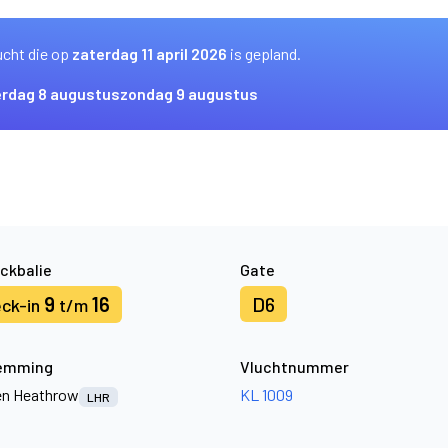
ucht die op
zaterdag 11 april 2026
is gepland.
erdag 8 augustus
zondag 9 augustus
ckbalie
Gate
9
16
D6
ck-in
t/m
emming
Vluchtnummer
n Heathrow
KL 1009
LHR