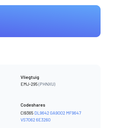
Vliegtuig
EMJ-295
(PHNXU)
Codeshares
CI9365
DL9642
GA9002
MF9647
VS7062
6E3260