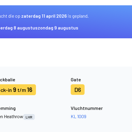
ucht die op
zaterdag 11 april 2026
is gepland.
terdag 8 augustus
zondag 9 augustus
ckbalie
Gate
9
16
D6
ck-in
t/m
emming
Vluchtnummer
n Heathrow
KL 1009
LHR