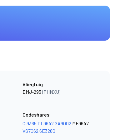
Vliegtuig
EMJ-295
(PHNXU)
Codeshares
CI9365
DL9642
GA9002
MF9647
VS7062
6E3260