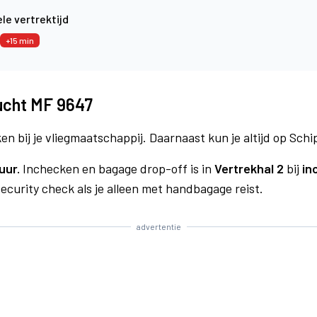
le vertrektijd
+15 min
lucht MF 9647
n bij je vliegmaatschappij. Daarnaast kun je altijd op Schi
uur.
Inchecken en bagage drop-off is in
Vertrekhal 2
bij
in
curity check als je alleen met handbagage reist.
advertentie