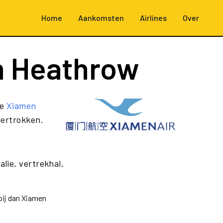
Home
Aankomsten
Airlines
Over
n Heathrow
ze
Xiamen
vertrokken.
alie, vertrekhal,
pij dan Xiamen