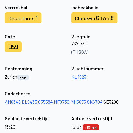
Vertrekhal
Incheckbalie
1
6
8
Departures
Check-in
t/m
Gate
Vliegtuig
737-73H
D59
(PHBGA)
Bestemming
Vluchtnummer
Zurich
KL 1923
ZRH
Codeshares
AM6348
DL9435
G35584
MF9730
MH5675
SK6704
6E3290
Geplande vertrektijd
Actuele vertrektijd
15:20
15:33
+13 min