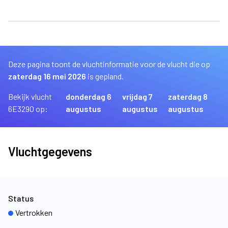
Deze pagina toont de vluchtinformatie voor de vlucht die op
zaterdag 16 mei 2026
is gepland.
Bekijk vlucht
donderdag 6
vrijdag 7
zaterdag 8
6E3290 op:
augustus
augustus
augustus
Vluchtgegevens
Status
Vertrokken