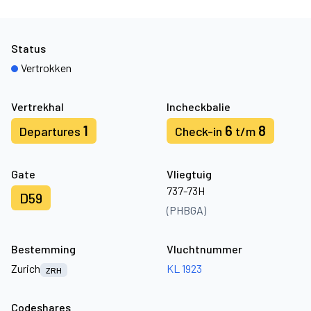
Status
Vertrokken
Vertrekhal
Incheckbalie
1
6
8
Departures
Check-in
t/m
Gate
Vliegtuig
737-73H
D59
(PHBGA)
Bestemming
Vluchtnummer
Zurich
KL 1923
ZRH
Codeshares