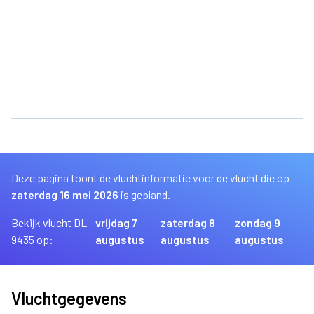
Deze pagina toont de vluchtinformatie voor de vlucht die op
zaterdag 16 mei 2026
is gepland.
Bekijk vlucht DL
vrijdag 7
zaterdag 8
zondag 9
9435 op:
augustus
augustus
augustus
Vluchtgegevens