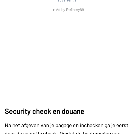
advertentie
▼ Ad by Refinery89
Security check en douane
Na het afgeven van je bagage en inchecken ga je eerst
door de security check. Omdat de bestemming van