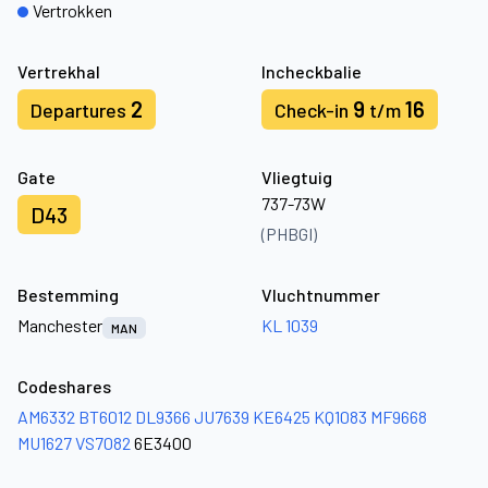
Vertrokken
Vertrekhal
Incheckbalie
2
9
16
Departures
Check-in
t/m
Gate
Vliegtuig
737-73W
D43
(PHBGI)
Bestemming
Vluchtnummer
Manchester
KL 1039
MAN
Codeshares
AM6332
BT6012
DL9366
JU7639
KE6425
KQ1083
MF9668
MU1627
VS7082
6E3400