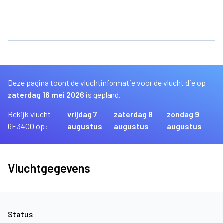
Deze pagina toont de vluchtinformatie voor de vlucht die op
zaterdag 16 mei 2026
is gepland.
Bekijk vlucht
vrijdag 7
zaterdag 8
zondag 9
6E3400 op:
augustus
augustus
augustus
Vluchtgegevens
Status