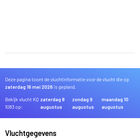
Deze pagina toont de vluchtinformatie voor de vlucht die op
zaterdag 16 mei 2026
is gepland.
Bekijk vlucht KQ
zaterdag 8
zondag 9
maandag 10
1083 op:
augustus
augustus
augustus
Vluchtgegevens