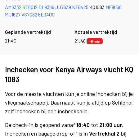
AM6332
BT6012
DL9366
JU7639
KE6425
KQ1083
MF9668
MU1627
VS7082
6E3400
Geplande vertrektijd
Actuele vertrektijd
21:40
21:46
+6 min
Inchecken voor Kenya Airways vlucht KQ
1083
Voor de meeste vluchten kun je online inchecken bij je
vliegmaatschappij. Daarnaast kun je altijd op Schiphol
zelf inchecken bij een incheckbalie.
De check-in is geopend vanaf
18:40
tot
21:00 uur.
Inchecken en bagage drop-off is in
Vertrekhal 2
bij