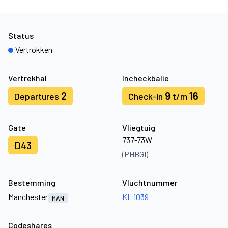
Status
Vertrokken
Vertrekhal
Incheckbalie
2
9
16
Departures
Check-in
t/m
Gate
Vliegtuig
737-73W
D43
(PHBGI)
Bestemming
Vluchtnummer
Manchester
KL 1039
MAN
Codeshares