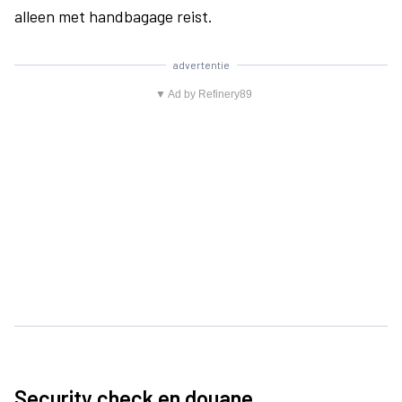
alleen met handbagage reist.
advertentie
▼ Ad by Refinery89
Security check en douane