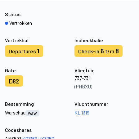
Status
Vertrokken
Vertrekhal
Incheckbalie
1
6
8
Departures
Check-in
t/m
Gate
Vliegtuig
737-73H
D82
(PHBXU)
Bestemming
Vluchtnummer
Warschau
KL 1319
WAW
Codeshares
AM6593
KQ1369
UX3750