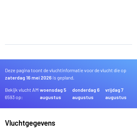
Deze pagina toont de vluchtinformatie voor de vlucht die op
zaterdag 16 mei 2026
is gepland.
Bekijk vlucht AM
woensdag 5
donderdag 6
vrijdag 7
6593 op:
augustus
augustus
augustus
Vluchtgegevens