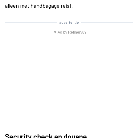
alleen met handbagage reist.
advertentie
▼ Ad by Refinery89
Security check en douane