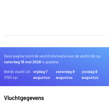
Deze pagina toont de vluchtinformatie voor de vlucht die op
zaterdag 16 mei 2026
is gepland.
Bekijk vlucht UX
vrijdag 7
zaterdag 8
zondag 9
3750 op:
augustus
augustus
augustus
Vluchtgegevens