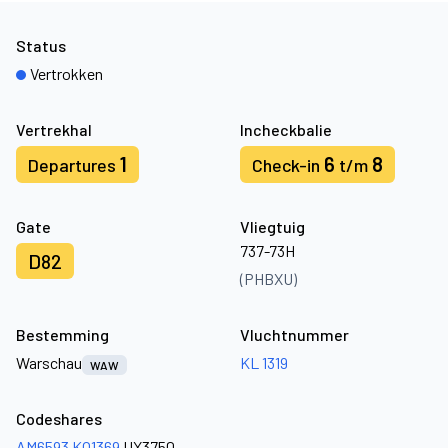
Status
Vertrokken
Vertrekhal
Incheckbalie
1
6
8
Departures
Check-in
t/m
Gate
Vliegtuig
737-73H
D82
(PHBXU)
Bestemming
Vluchtnummer
Warschau
KL 1319
WAW
Codeshares
AM6593
KQ1369
UX3750