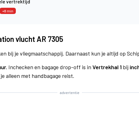
le vertrektijd
+8 min
tion vlucht AR 7305
n bij je vliegmaatschappij. Daarnaast kun je altijd op Schi
uur.
Inchecken en bagage drop-off is in
Vertrekhal 1
bij
inc
 je alleen met handbagage reist.
advertentie