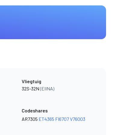
Vliegtuig
32S-32N
(EIINA)
Codeshares
AR7305
ET4365
FI6707
V76003