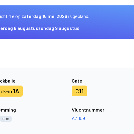
ucht die op
zaterdag 16 mei 2026
is gepland.
terdag 8 augustus
zondag 9 augustus
ckbalie
Gate
1A
C11
ck-in
emming
Vluchtnummer
AZ 109
FCO