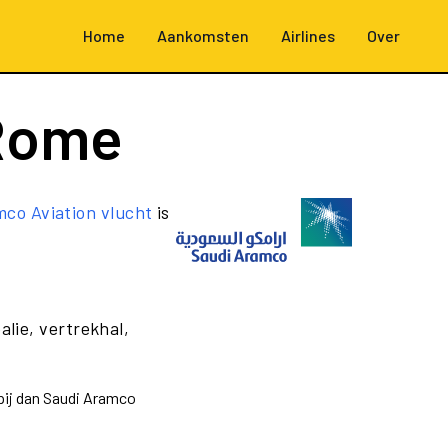
Home
Aankomsten
Airlines
Over
Rome
co Aviation vlucht
is
alie, vertrekhal,
pij dan Saudi Aramco