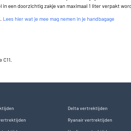
el in een doorzichtig zakje van maximaal 1 liter verpakt wor
e.
Lees hier wat je mee mag nemen in je handbagage
e C11.
ktijden
Delta vertrektijden
vertrektijden
Ryanair vertrektijden