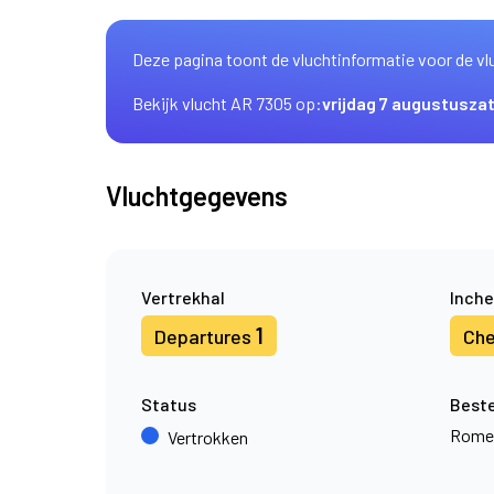
Deze pagina toont de vluchtinformatie voor de vl
Bekijk vlucht AR 7305 op:
vrijdag 7 augustus
za
Vluchtgegevens
Vertrekhal
Inche
1
Departures
Che
Status
Best
Rome
Vertrokken