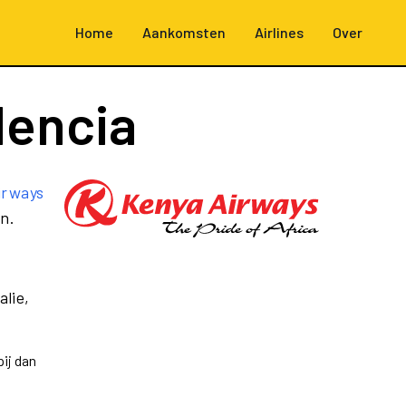
Home
Aankomsten
Airlines
Over
lencia
irways
n.
alie,
ij dan