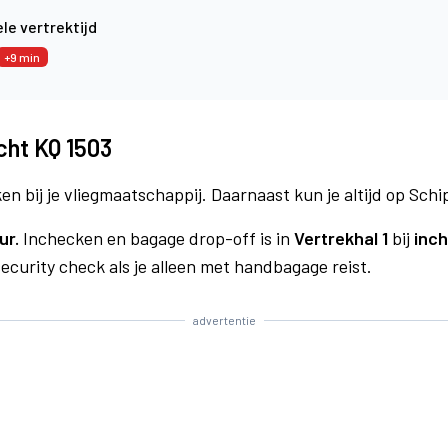
le vertrektijd
+9 min
cht KQ 1503
n bij je vliegmaatschappij. Daarnaast kun je altijd op Schi
ur.
Inchecken en bagage drop-off is in
Vertrekhal 1
bij
inch
curity check als je alleen met handbagage reist.
advertentie