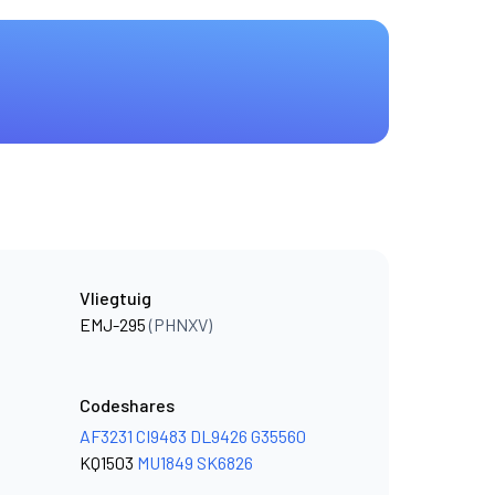
Vliegtuig
EMJ-295
(PHNXV)
Codeshares
AF3231
CI9483
DL9426
G35560
KQ1503
MU1849
SK6826