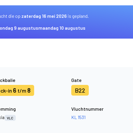
ucht die op
zaterdag 16 mei 2026
is gepland.
ondag 9 augustus
maandag 10 augustus
ckbalie
Gate
6
8
B22
ck-in
t/m
emming
Vluchtnummer
cia
KL 1531
VLC