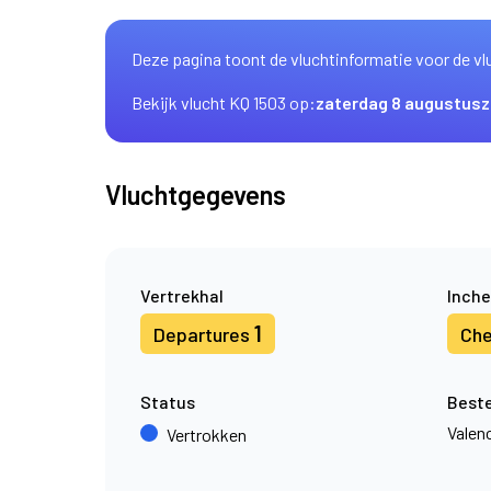
Deze pagina toont de vluchtinformatie voor de vl
Bekijk vlucht KQ 1503 op:
zaterdag 8 augustus
z
Vluchtgegevens
Vertrekhal
Inche
1
Departures
Che
Status
Best
Valen
Vertrokken