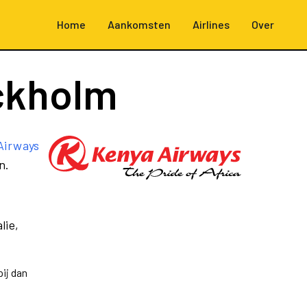
Home
Aankomsten
Airlines
Over
ckholm
Airways
n.
lie,
ij dan