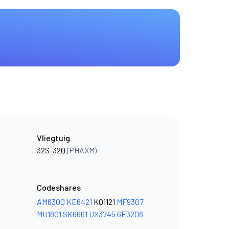
Vliegtuig
32S-32Q
(PHAXM)
Codeshares
AM6300
KE6421
KQ1121
MF9307
MU1801
SK6661
UX3745
6E3208