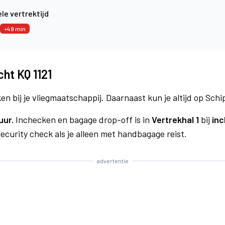
le vertrektijd
+49 min
ht KQ 1121
n bij je vliegmaatschappij. Daarnaast kun je altijd op Schi
uur.
Inchecken en bagage drop-off is in
Vertrekhal 1
bij
inc
curity check als je alleen met handbagage reist.
advertentie