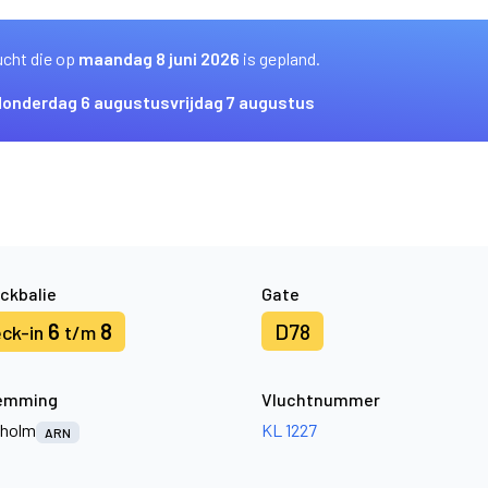
ucht die op
maandag 8 juni 2026
is gepland.
donderdag 6 augustus
vrijdag 7 augustus
ckbalie
Gate
6
8
D78
ck-in
t/m
emming
Vluchtnummer
kholm
KL 1227
ARN