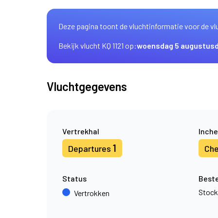
Deze pagina toont de vluchtinformatie voor de vl
Bekijk vlucht KQ 1121 op:
woensdag 5 augustus
Vluchtgegevens
Vertrekhal
Inche
1
Departures
Che
Status
Best
Stoc
Vertrokken