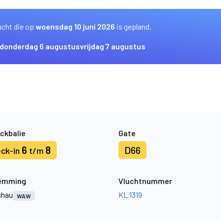
ucht die op
woensdag 10 juni 2026
is gepland.
donderdag 6 augustus
vrijdag 7 augustus
ckbalie
Gate
6
8
D66
ck-in
t/m
emming
Vluchtnummer
chau
KL 1319
WAW