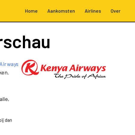
Home
Aankomsten
Airlines
Over
rschau
Airways
ken.
lie,
ij dan