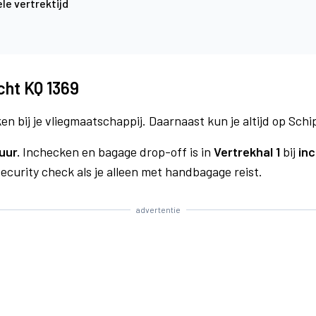
le vertrektijd
cht KQ 1369
n bij je vliegmaatschappij. Daarnaast kun je altijd op Schi
uur.
Inchecken en bagage drop-off is in
Vertrekhal 1
bij
inc
curity check als je alleen met handbagage reist.
advertentie