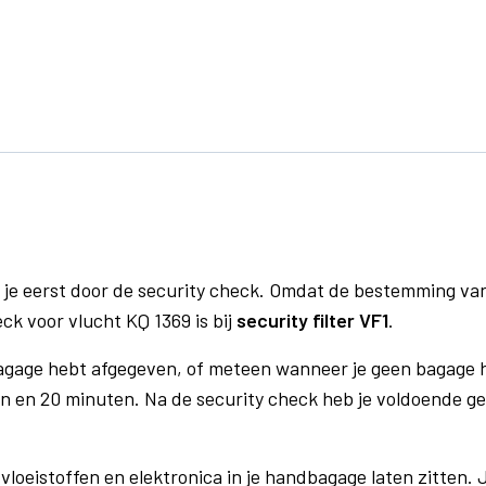
 je eerst door de security check. Omdat de bestemming va
eck voor vlucht KQ 1369 is bij
security filter VF1
.
bagage hebt afgegeven, of meteen wanneer je geen bagage h
n en 20 minuten. Na de security check heb je voldoende gel
vloeistoffen en elektronica in je handbagage laten zitten. J