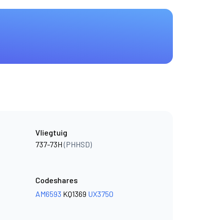
Vliegtuig
737-73H
(PHHSD)
Codeshares
AM6593
KQ1369
UX3750