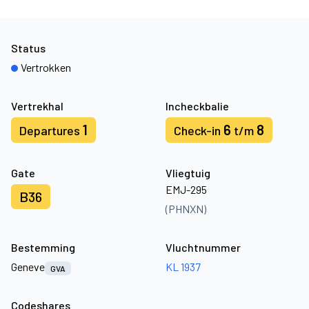
Status
Vertrokken
Vertrekhal
Incheckbalie
1
6
8
Departures
Check-in
t/m
Gate
Vliegtuig
EMJ-295
B36
(PHNXN)
Bestemming
Vluchtnummer
Geneve
KL 1937
GVA
Codeshares