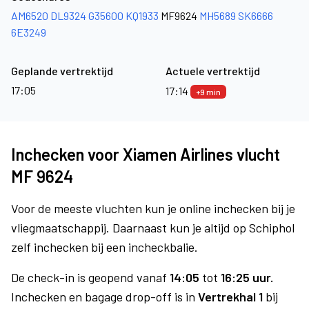
AM6520
DL9324
G35600
KQ1933
MF9624
MH5689
SK6666
6E3249
Geplande vertrektijd
Actuele vertrektijd
17:05
17:14
+9 min
Inchecken voor Xiamen Airlines vlucht
MF 9624
Voor de meeste vluchten kun je online inchecken bij je
vliegmaatschappij. Daarnaast kun je altijd op Schiphol
zelf inchecken bij een incheckbalie.
De check-in is geopend vanaf
14:05
tot
16:25 uur.
Inchecken en bagage drop-off is in
Vertrekhal 1
bij