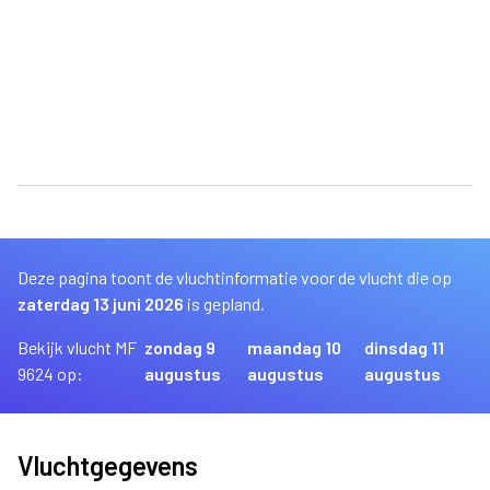
Deze pagina toont de vluchtinformatie voor de vlucht die op
zaterdag 13 juni 2026
is gepland.
Bekijk vlucht MF
zondag 9
maandag 10
dinsdag 11
9624 op:
augustus
augustus
augustus
Vluchtgegevens