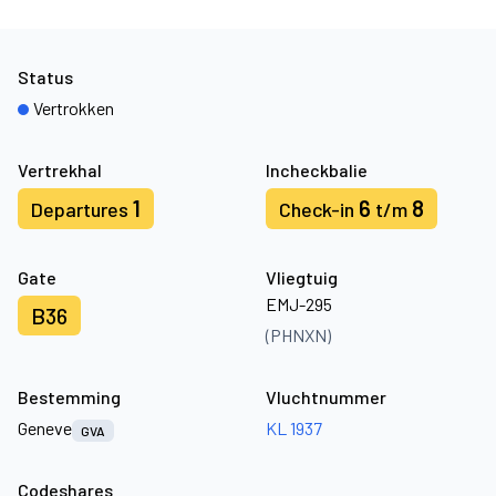
Status
Vertrokken
Vertrekhal
Incheckbalie
1
6
8
Departures
Check-in
t/m
Gate
Vliegtuig
EMJ-295
B36
(PHNXN)
Bestemming
Vluchtnummer
Geneve
KL 1937
GVA
Codeshares