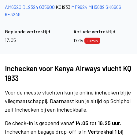
AM6520
DL9324
G35600
KQ1933
MF9624
MH5689
SK6666
6E3249
Geplande vertrektijd
Actuele vertrektijd
17:05
17:14
+9 min
Inchecken voor Kenya Airways vlucht KQ
1933
Voor de meeste vluchten kun je online inchecken bij je
vliegmaatschappij. Daarnaast kun je altijd op Schiphol
zelf inchecken bij een incheckbalie.
De check-in is geopend vanaf
14:05
tot
16:25 uur.
Inchecken en bagage drop-off is in
Vertrekhal 1
bij