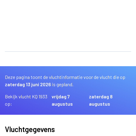
Deze pagina toont de vluchtinformatie voor de vlucht die op
zaterdag 13 juni 2026
is gepland.
Bekijk vlucht KQ 1933
vrijdag 7
zaterdag 8
op:
augustus
augustus
Vluchtgegevens