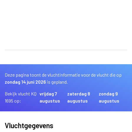
Deze pagina toont de vluchtinformatie voor de vlucht die op
zondag 14 juni 2026
is gepland.
Bekijk vlucht KQ
vrijdag 7
zaterdag 8
zondag 9
1695 op:
augustus
augustus
augustus
Vluchtgegevens