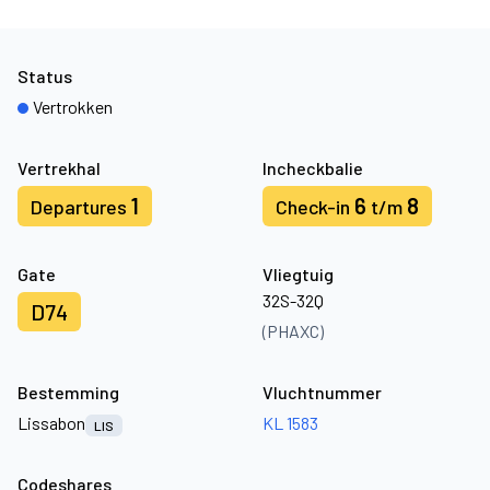
Status
Vertrokken
Vertrekhal
Incheckbalie
1
6
8
Departures
Check-in
t/m
Gate
Vliegtuig
32S-32Q
D74
(PHAXC)
Bestemming
Vluchtnummer
Lissabon
KL 1583
LIS
Codeshares