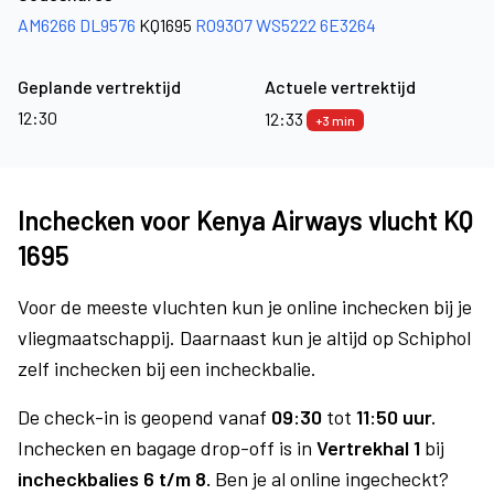
AM6266
DL9576
KQ1695
RO9307
WS5222
6E3264
Geplande vertrektijd
Actuele vertrektijd
12:30
12:33
+3 min
Inchecken voor Kenya Airways vlucht KQ
1695
Voor de meeste vluchten kun je online inchecken bij je
vliegmaatschappij. Daarnaast kun je altijd op Schiphol
zelf inchecken bij een incheckbalie.
De check-in is geopend vanaf
09:30
tot
11:50 uur.
Inchecken en bagage drop-off is in
Vertrekhal 1
bij
incheckbalies 6 t/m 8.
Ben je al online ingecheckt?