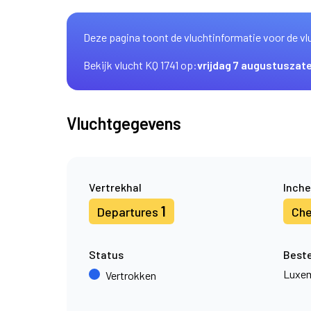
Deze pagina toont de vluchtinformatie voor de vl
Bekijk vlucht KQ 1741 op:
vrijdag 7 augustus
zat
Vluchtgegevens
Vertrekhal
Inche
1
Departures
Che
Status
Best
Luxe
Vertrokken