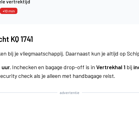
le vertrektijd
+10 min
ht KQ 1741
n bij je vliegmaatschappij. Daarnaast kun je altijd op Schi
 uur.
Inchecken en bagage drop-off is in
Vertrekhal 1
bij
in
curity check als je alleen met handbagage reist.
advertentie