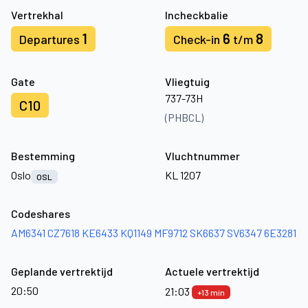
Vertrekhal
Incheckbalie
1
6
8
Departures
Check-in
t/m
Gate
Vliegtuig
737-73H
C10
(PHBCL)
Bestemming
Vluchtnummer
Oslo
KL 1207
OSL
Codeshares
AM6341
CZ7618
KE6433
KQ1149
MF9712
SK6637
SV6347
6E3281
Geplande vertrektijd
Actuele vertrektijd
20:50
21:03
+13 min