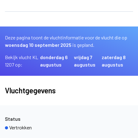
Deze pagina toont de vluchtinformatie voor de vlucht die op
woensdag 10 september 2025
is gepland.
Bekijk vlucht KL
donderdag 6
vrijdag 7
zaterdag 8
1207 op:
augustus
augustus
augustus
Vluchtgegevens
Status
Vertrokken