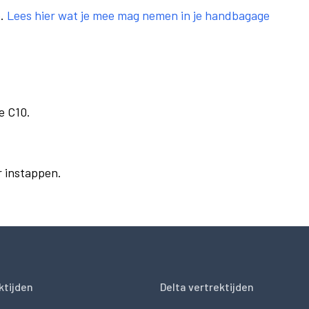
e.
Lees hier wat je mee mag nemen in je handbagage
e C10.
r instappen.
ktijden
Delta vertrektijden