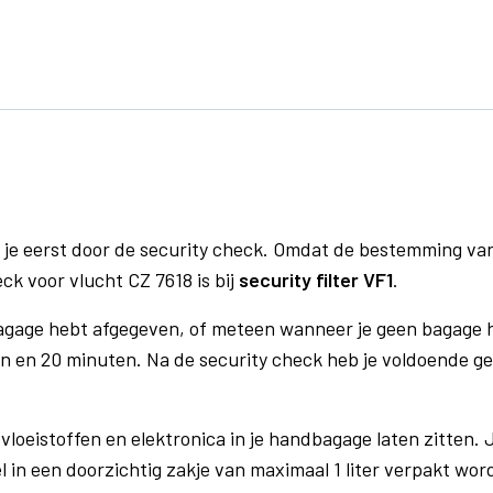
 je eerst door de security check. Omdat de bestemming va
ck voor vlucht CZ 7618 is bij
security filter VF1
.
bagage hebt afgegeven, of meteen wanneer je geen bagage h
n en 20 minuten. Na de security check heb je voldoende gel
vloeistoffen en elektronica in je handbagage laten zitten. J
el in een doorzichtig zakje van maximaal 1 liter verpakt wor