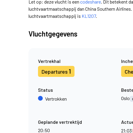
Let op: deze vlucht is een
codeshare
. Dit betekent d
luchtvaartmaatschappij dan China Southern Airlines
luchtvaartmaatschappij is
KL1207
.
Vluchtgegevens
Vertrekhal
Inche
1
Departures
Che
Status
Best
Oslo
Vertrokken
Geplande vertrektijd
Actue
20:50
21:03