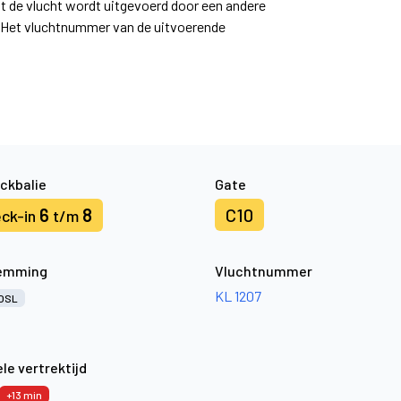
at de vlucht wordt uitgevoerd door een andere
. Het vluchtnummer van de uitvoerende
ckbalie
Gate
6
8
C10
ck-in
t/m
emming
Vluchtnummer
KL 1207
OSL
le vertrektijd
+13 min