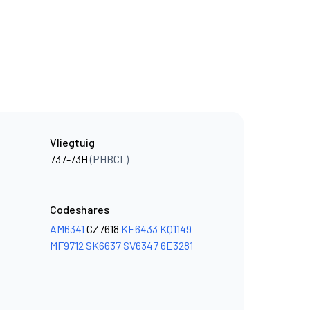
Vliegtuig
737-73H
(PHBCL)
Codeshares
AM6341
CZ7618
KE6433
KQ1149
MF9712
SK6637
SV6347
6E3281