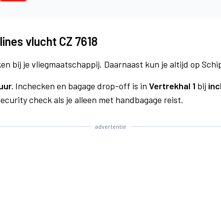
lines vlucht CZ 7618
n bij je vliegmaatschappij. Daarnaast kun je altijd op Schi
uur.
Inchecken en bagage drop-off is in
Vertrekhal 1
bij
inc
curity check als je alleen met handbagage reist.
advertentie